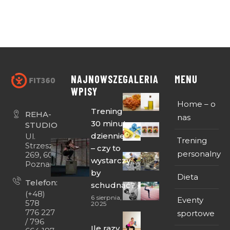
NAJNOWSZE
GALERIA
MENU
WPISY
Home – o
Trening
REHA-
nas
30 minut
STUDIO
dziennie
Ul.
Trening
Strzeszyńska
– czy to
personalny
269, 60-474
wystarczy,
Poznań
by
Dieta
Telefon:
schudnąć?
(+48)
6 sierpnia,
Eventy
578
2025
776 227
sportowe
/ 796
Ile razy