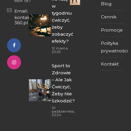
664 187
Blog
w
Email:
tygodniu
Cennik
kontakt@fit-
ćwiczyć,
360.pl
żeby
Promocje
zobaczyć
efekty?
Polityka
12 marca,
prywatności
2025
Kontakt
Sport to
Zdrowie
– Ale Jak
Ćwiczyć,
Żeby Nie
Szkodzić?
10
października,
2024