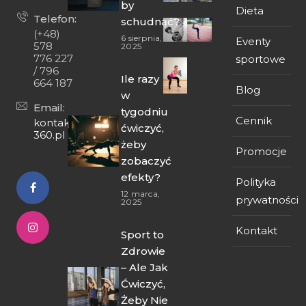
by
Dieta
Telefon:
schudnąć?
(+48)
6 sierpnia,
Eventy
578
2025
776 227
sportowe
/ 796
Ile razy
664 187
Blog
w
Email:
tygodniu
Cennik
kontakt@fit-
ćwiczyć,
360.pl
żeby
Promocje
zobaczyć
efekty?
Polityka
12 marca,
prywatności
2025
Kontakt
Sport to
Zdrowie
– Ale Jak
Ćwiczyć,
Żeby Nie