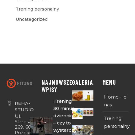
Trening personalny
Uncategorized
NAJNOWSZE
GALERIA
MENU
WPISY
Home – o
Trening
REHA-
nas
30 minut
STUDIO
dziennie
Ul.
Trening
Strzeszyńska
– czy to
personalny
269, 60-474
wystarczy,
Poznań