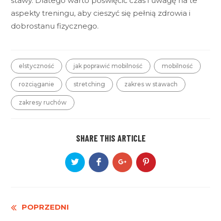
stawy. Dlatego warto poświęcić czas i uwagę na te
aspekty treningu, aby cieszyć się pełnią zdrowia i
dobrostanu fizycznego.
elstyczność
jak poprawić mobilność
mobilność
rozciąganie
stretching
zakres w stawach
zakresy ruchów
SHARE THIS ARTICLE
Czytaj
POPRZEDNI