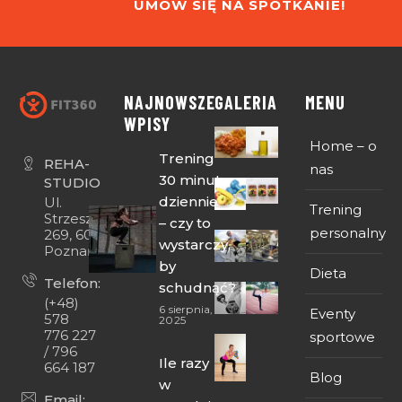
UMÓW SIĘ NA SPOTKANIE!
NAJNOWSZE
GALERIA
MENU
WPISY
Home – o
Trening
REHA-
nas
30 minut
STUDIO
dziennie
Ul.
Trening
Strzeszyńska
– czy to
personalny
269, 60-474
wystarczy,
Poznań
by
Dieta
Telefon:
schudnąć?
(+48)
6 sierpnia,
Eventy
578
2025
776 227
sportowe
/ 796
Ile razy
664 187
Blog
w
Email: