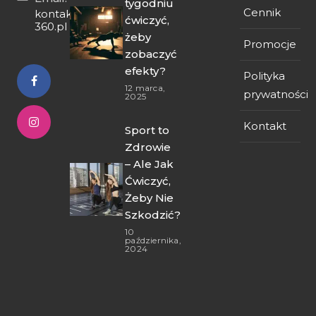
tygodniu
Cennik
kontakt@fit-
ćwiczyć,
360.pl
żeby
Promocje
zobaczyć
efekty?
Polityka
12 marca,
prywatności
2025
Kontakt
Sport to
Zdrowie
– Ale Jak
Ćwiczyć,
Żeby Nie
Szkodzić?
10
października,
2024