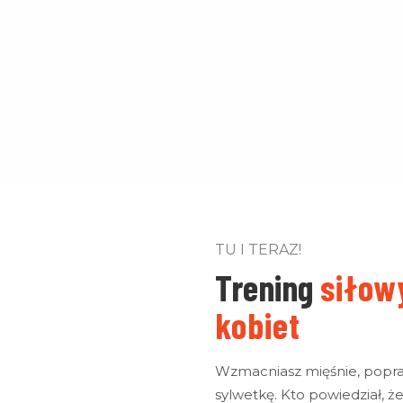
TU I TERAZ!
Trening
siłow
kobiet
Wzmacniasz mięśnie, poprawi
sylwetkę. Kto powiedział, że