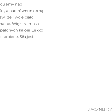
racujemy nad
ni, a nad równomierną
awi, że Twoje ciało
jonalne. Większa masa
spalonych kalorii. Lekko
 kobiece. Siła jest
ZACZNIJ DZ