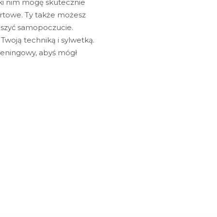
ki nim mogę skutecznie
ortowe. Ty także możesz
pszyć samopoczucie.
woją techniką i sylwetką.
reningowy, abyś mógł