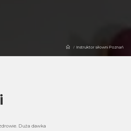
Instruktor siłowni Poznań
i
i zdrowie. Duża dawka