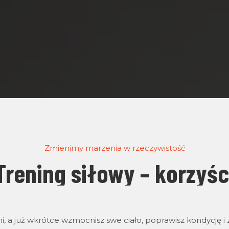
Zmienimy marzenia w rzeczywistość
Trening siłowy – korzyśc
mi, a już wkrótce wzmocnisz swe ciało, poprawisz kondycję 