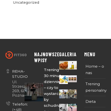
Uncategorized
NAJNOWSZE
GALERIA
MENU
WPISY
Home – o
Trening
REHA-
nas
30 minut
STUDIO
dziennie
Ul.
Trening
Strzeszyńska
– czy to
personalny
269, 60-474
wystarczy,
Poznań
by
Dieta
Telefon:
schudnąć?
(+48)