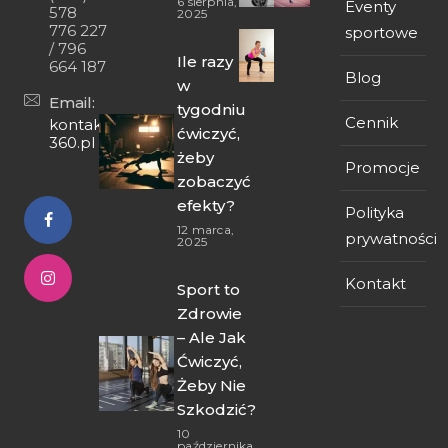
6 sierpnia,
Eventy
578
2025
776 227
sportowe
/ 796
Ile razy
664 187
Blog
w
Email:
tygodniu
Cennik
kontakt@fit-
ćwiczyć,
360.pl
żeby
Promocje
zobaczyć
efekty?
Polityka
12 marca,
prywatności
2025
Kontakt
Sport to
Zdrowie
– Ale Jak
Ćwiczyć,
Żeby Nie
Szkodzić?
10
października,