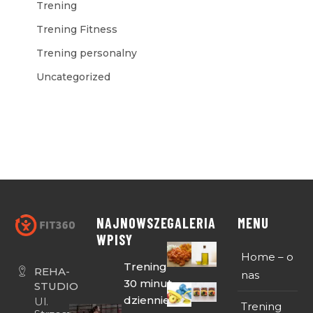
Trening
Trening Fitness
Trening personalny
Uncategorized
NAJNOWSZE
GALERIA
MENU
WPISY
Home – o
Trening
REHA-
nas
30 minut
STUDIO
dziennie
Ul.
Trening