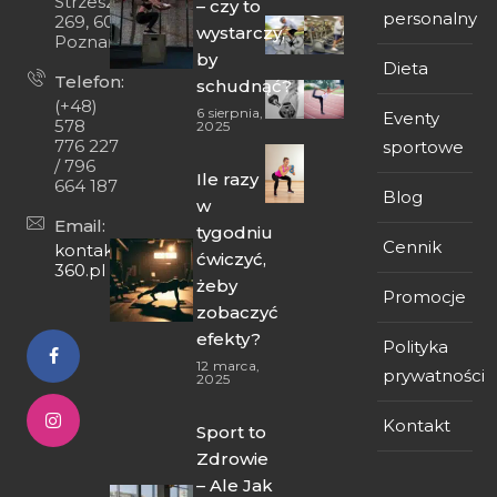
Strzeszyńska
– czy to
personalny
269, 60-474
wystarczy,
Poznań
by
Dieta
Telefon:
schudnąć?
(+48)
6 sierpnia,
Eventy
578
2025
776 227
sportowe
/ 796
Ile razy
664 187
Blog
w
Email:
tygodniu
Cennik
kontakt@fit-
ćwiczyć,
360.pl
żeby
Promocje
zobaczyć
efekty?
Polityka
12 marca,
prywatności
2025
Kontakt
Sport to
Zdrowie
– Ale Jak