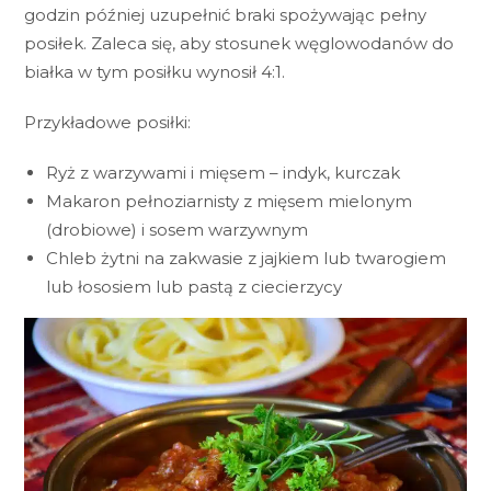
godzin później uzupełnić braki spożywając pełny
posiłek. Zaleca się, aby stosunek węglowodanów do
białka w tym posiłku wynosił 4:1.
Przykładowe posiłki:
Ryż z warzywami i mięsem – indyk, kurczak
Makaron pełnoziarnisty z mięsem mielonym
(drobiowe) i sosem warzywnym
Chleb żytni na zakwasie z jajkiem lub twarogiem
lub łososiem lub pastą z ciecierzycy