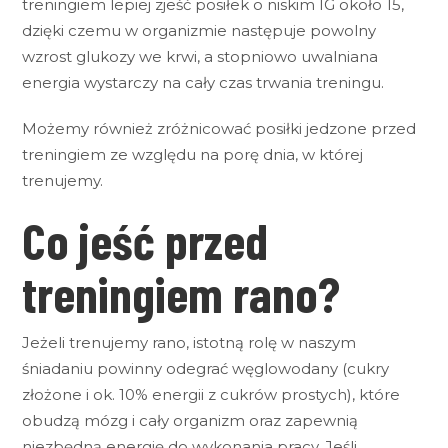
treningiem lepiej zjeść posiłek o niskim IG około 15,
dzięki czemu w organizmie następuje powolny
wzrost glukozy we krwi, a stopniowo uwalniana
energia wystarczy na cały czas trwania treningu.
Możemy również zróżnicować posiłki jedzone przed
treningiem ze względu na porę dnia, w której
trenujemy.
Co jeść przed
treningiem rano?
Jeżeli trenujemy rano, istotną rolę w naszym
śniadaniu powinny odegrać węglowodany (cukry
złożone i ok. 10% energii z cukrów prostych), które
obudzą mózg i cały organizm oraz zapewnią
niezbędną energię do wykonania pracy. Jeśli