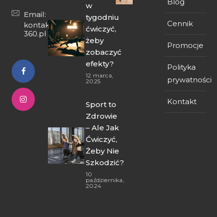
Blog
w
Email:
tygodniu
Cennik
kontakt@fit-
ćwiczyć,
360.pl
żeby
Promocje
zobaczyć
efekty?
Polityka
12 marca,
prywatności
2025
Kontakt
Sport to
Zdrowie
– Ale Jak
Ćwiczyć,
Żeby Nie
Szkodzić?
10
października,
2024