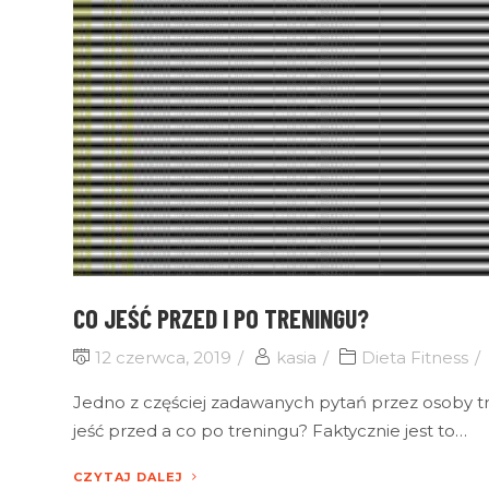
CO JEŚĆ PRZED I PO TRENINGU?
12 czerwca, 2019
kasia
Dieta Fitness
Jedno z częściej zadawanych pytań przez osoby t
jeść przed a co po treningu? Faktycznie jest to…
CZYTAJ DALEJ