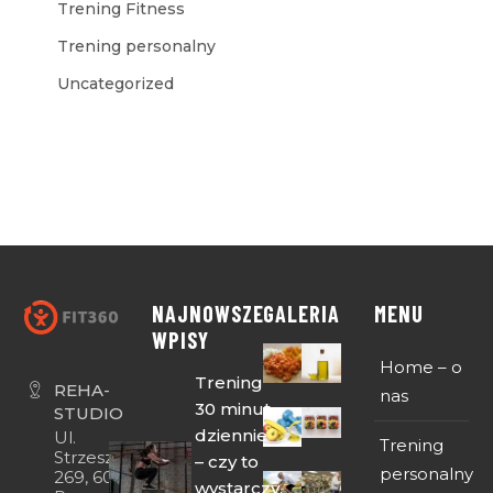
Trening Fitness
Trening personalny
Uncategorized
NAJNOWSZE
GALERIA
MENU
WPISY
Home – o
Trening
REHA-
nas
30 minut
STUDIO
dziennie
Ul.
Trening
Strzeszyńska
– czy to
personalny
269, 60-474
wystarczy,