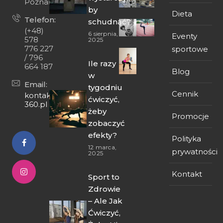
Poznań
by
Dieta
Telefon:
schudnąć?
(+48)
6 sierpnia,
Eventy
578
2025
776 227
sportowe
/ 796
Ile razy
664 187
Blog
w
Email:
tygodniu
Cennik
kontakt@fit-
ćwiczyć,
360.pl
żeby
Promocje
zobaczyć
efekty?
Polityka
12 marca,
prywatności
2025
Kontakt
Sport to
Zdrowie
– Ale Jak
Ćwiczyć,