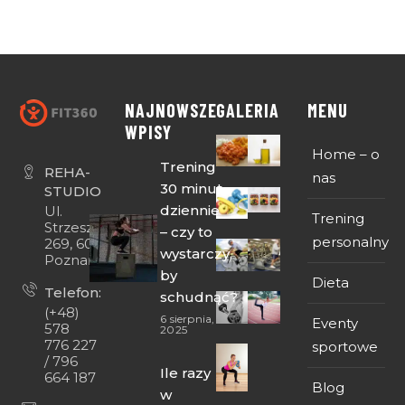
NAJNOWSZE
GALERIA
MENU
WPISY
Home – o
Trening
REHA-
nas
30 minut
STUDIO
dziennie
Ul.
Trening
Strzeszyńska
– czy to
personalny
269, 60-474
wystarczy,
Poznań
by
Dieta
Telefon:
schudnąć?
(+48)
6 sierpnia,
Eventy
578
2025
776 227
sportowe
/ 796
Ile razy
664 187
Blog
w