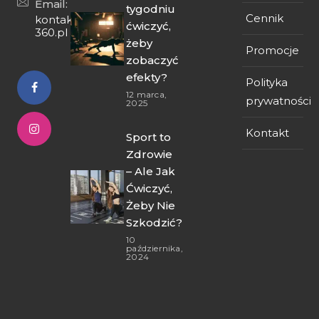
Email:
tygodniu
Cennik
kontakt@fit-
ćwiczyć,
360.pl
żeby
Promocje
zobaczyć
efekty?
Polityka
12 marca,
prywatności
2025
Kontakt
Sport to
Zdrowie
– Ale Jak
Ćwiczyć,
Żeby Nie
Szkodzić?
10
października,
2024