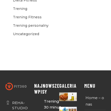
Dieta Fitness
Trening
Trening Fitness
Trening personalny
Uncategorized
NAJNOWSZE
GALERIA
MENU
WPISY
Home – o
Trening
REHA-
nas
30 minut
STUDIO