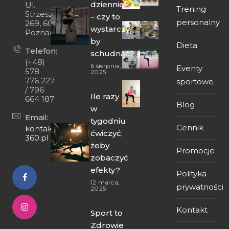
dziennie
Ul.
Trening
Strzeszyńska
– czy to
personalny
269, 60-474
wystarczy,
Poznań
by
Dieta
Telefon:
schudnąć?
(+48)
6 sierpnia,
Eventy
578
2025
776 227
sportowe
/ 796
Ile razy
664 187
Blog
w
Email:
tygodniu
Cennik
kontakt@fit-
ćwiczyć,
360.pl
żeby
Promocje
zobaczyć
efekty?
Polityka
12 marca,
prywatności
2025
Kontakt
Sport to
Zdrowie