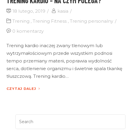
TRENING KARDIO – NA CZYM POLEGA?
18 lutego, 2019
kasia
Trening
,
Trening Fitness
,
Trening personalny
0 komentarzy
Trening kardio inaczej zwany tlenowym lub
wytrzymałościowym przede wszystkim podnosi
tempo przemiany materii, poprawia wydolność
serca, dotlenienie organizmu i świetnie spala tkankę
tłuszczową. Trening kardio…
CZYTAJ DALEJ