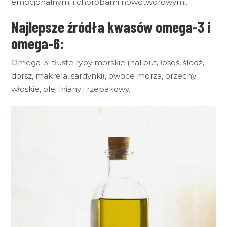
emocjonalnymi i chorobami nowotworowymi.
Najlepsze źródła kwasów omega-3 i
omega-6:
Omega-3: tłuste ryby morskie (halibut, łosoś, śledź,
dorsz, makrela, sardynki), owoce morza, orzechy
włoskie, olej lniany i rzepakowy.