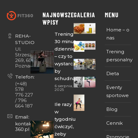
NAJNOWSZE
GALERIA
MENU
WPISY
Home – o
Trening
REHA-
nas
30 minut
STUDIO
dziennie
Ul.
Trening
Strzeszyńska
– czy to
personalny
269, 60-474
wystarczy,
Poznań
by
Dieta
Telefon:
schudnąć?
(+48)
6 sierpnia,
Eventy
578
2025
776 227
sportowe
/ 796
Ile razy
664 187
Blog
w
Email:
tygodniu
Cennik
kontakt@fit-
ćwiczyć,
360.pl
żeby
Promocje