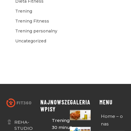
Dieta Fitness
Trening
Trening Fitness
Trening personalny
Uncategorized
NAJNOWSZE
GALERIA
MENU
WPISY
Home – o
Trening
REHA-
nas
30 minut
STUDIO