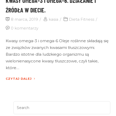
KWASY OMEGA-3 I OMEGA-6. DZIAŁANIE I
ŹRÓDŁA W DIECIE.
8 marca, 2019
kasia
Dieta Fitness
0 komentarzy
Kwasy omega-3 i omega-6 Oleje roślinne składają się
ze związków zwanych kwasami tłuszczowymi.
Bardzo istotne dla ludzkiego organizmu są
wielonienasycone kwasy tłuszczowe, czyli takie,
które…
CZYTAJ DALEJ