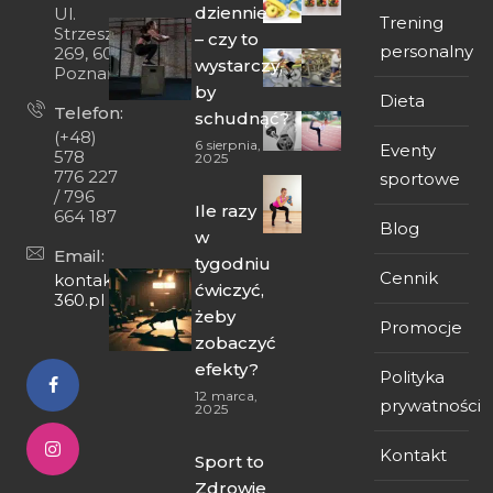
dziennie
Ul.
Trening
Strzeszyńska
– czy to
personalny
269, 60-474
wystarczy,
Poznań
by
Dieta
Telefon:
schudnąć?
(+48)
6 sierpnia,
Eventy
578
2025
776 227
sportowe
/ 796
Ile razy
664 187
Blog
w
Email:
tygodniu
Cennik
kontakt@fit-
ćwiczyć,
360.pl
żeby
Promocje
zobaczyć
efekty?
Polityka
12 marca,
prywatności
2025
Kontakt
Sport to
Zdrowie