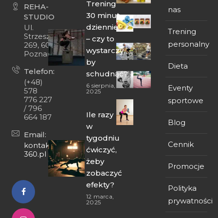
Trening
REHA-
nas
30 minut
STUDIO
dziennie
Ul.
Trening
Strzeszyńska
– czy to
personalny
269, 60-474
wystarczy,
Poznań
by
Dieta
Telefon:
schudnąć?
(+48)
6 sierpnia,
Eventy
578
2025
776 227
sportowe
/ 796
Ile razy
664 187
Blog
w
Email:
tygodniu
Cennik
kontakt@fit-
ćwiczyć,
360.pl
żeby
Promocje
zobaczyć
efekty?
Polityka
12 marca,
prywatności
2025