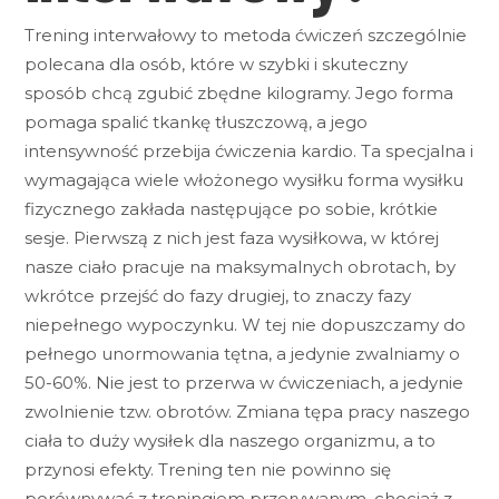
Trening interwałowy to metoda ćwiczeń szczególnie
polecana dla osób, które w szybki i skuteczny
sposób chcą zgubić zbędne kilogramy. Jego forma
pomaga spalić tkankę tłuszczową, a jego
intensywność przebija ćwiczenia kardio. Ta specjalna i
wymagająca wiele włożonego wysiłku forma wysiłku
fizycznego zakłada następujące po sobie, krótkie
sesje. Pierwszą z nich jest faza wysiłkowa, w której
nasze ciało pracuje na maksymalnych obrotach, by
wkrótce przejść do fazy drugiej, to znaczy fazy
niepełnego wypoczynku. W tej nie dopuszczamy do
pełnego unormowania tętna, a jedynie zwalniamy o
50-60%. Nie jest to przerwa w ćwiczeniach, a jedynie
zwolnienie tzw. obrotów. Zmiana tępa pracy naszego
ciała to duży wysiłek dla naszego organizmu, a to
przynosi efekty. Trening ten nie powinno się
porównywać z treningiem przerywanym, chociaż z