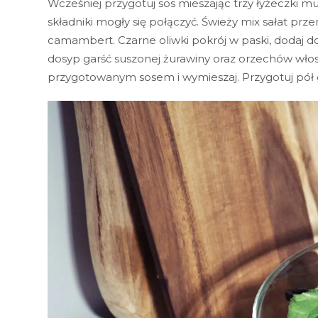
Wcześniej przygotuj sos mieszając trzy łyżeczki mu
składniki mogły się połączyć. Świeży mix sałat prze
camambert. Czarne oliwki pokrój w paski, dodaj d
dosyp garść suszonej żurawiny oraz orzechów włos
przygotowanym sosem i wymieszaj. Przygotuj pół