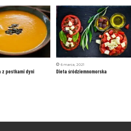
9
6 marca, 2021
 z pestkami dyni
Dieta śródziemnomorska