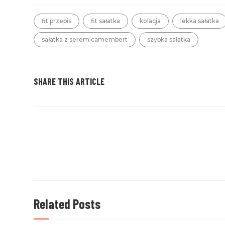
fit przepis
fit sałatka
kolacja
lekka sałatka
sałatka z serem camembert
szybka sałatka
SHARE THIS ARTICLE
Czytaj
dalej
Related Posts