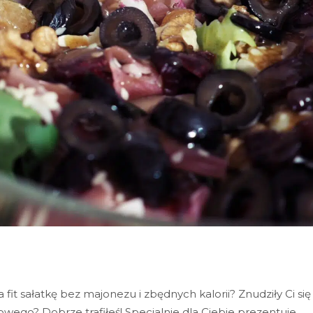
it sałatkę bez majonezu i zbędnych kalorii? Znudziły Ci się
wego? Dobrze trafiłeś! Specjalnie dla Ciebie prezentuje