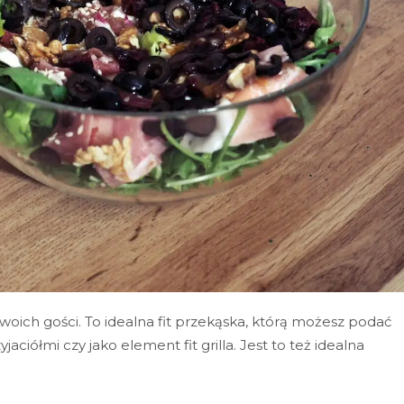
woich gości. To idealna fit przekąska, którą możesz podać
ciółmi czy jako element fit grilla. Jest to też idealna