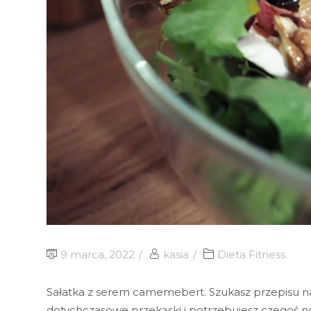
9 marca, 2022
kasia
Dieta Fitness
Sałatka z serem camemebert. Szukasz przepisu na f
dotychczasowe przekąski i potrzebujesz czegoś no