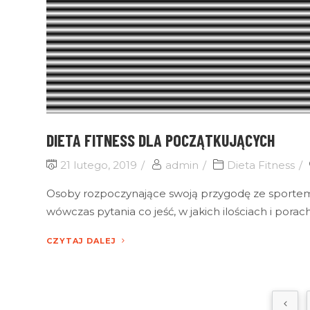
DIETA FITNESS DLA POCZĄTKUJĄCYCH
21 lutego, 2019
admin
Dieta Fitness
Osoby rozpoczynające swoją przygodę ze sportem 
wówczas pytania co jeść, w jakich ilościach i porac
CZYTAJ DALEJ