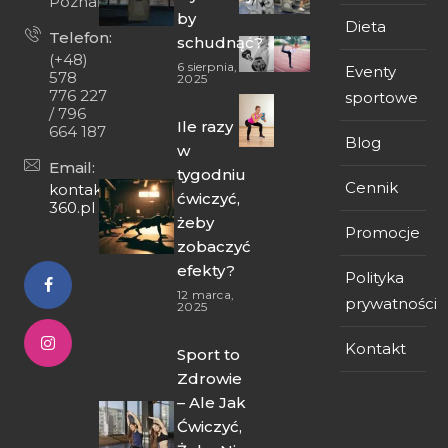
Poznań
by
Dieta
Telefon:
schudnąć?
(+48)
6 sierpnia,
Eventy
578
2025
776 227
sportowe
/ 796
Ile razy
664 187
Blog
w
Email:
tygodniu
Cennik
kontakt@fit-
ćwiczyć,
360.pl
żeby
Promocje
zobaczyć
efekty?
Polityka
12 marca,
prywatności
2025
Kontakt
Sport to
Zdrowie
– Ale Jak
Ćwiczyć,