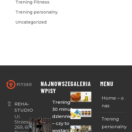
Trening Fitness
Trening personalny
Uncategorized
NAJNOWSZE
GALERIA
MENU
WPISY
Home – o
Trening
REHA-
nas
30 minut
STUDIO
dziennie
Ul.
Trening
Strzeszyńska
– czy to
personalny
269, 60-474
wystarczy,