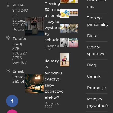
Trening
REHA-
nas
30 minut
STUDIO
dziennie
Ul.
Trening
Strzeszyńska
– czy to
personalny
269, 60-474
wystarczy,
Poznań
by
Dieta
Telefon:
schudnąć?
(+48)
6 sierpnia,
Eventy
578
2025
776 227
sportowe
/ 796
Ile razy
664 187
Blog
w
Email:
tygodniu
Cennik
kontakt@fit-
ćwiczyć,
360.pl
żeby
Promocje
zobaczyć
efekty?
Polityka
12 marca,
prywatności
2025