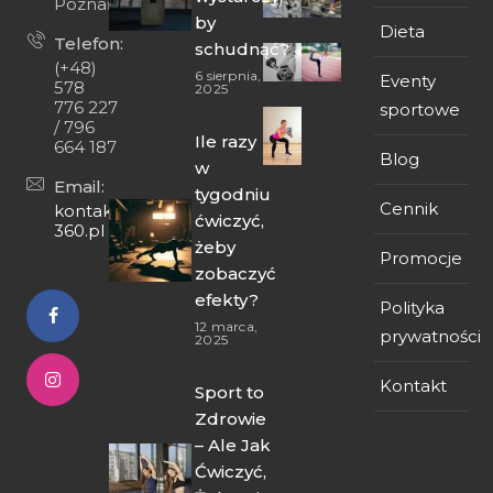
Poznań
by
Dieta
Telefon:
schudnąć?
(+48)
6 sierpnia,
Eventy
578
2025
776 227
sportowe
/ 796
Ile razy
664 187
Blog
w
Email:
tygodniu
Cennik
kontakt@fit-
ćwiczyć,
360.pl
żeby
Promocje
zobaczyć
efekty?
Polityka
12 marca,
prywatności
2025
Kontakt
Sport to
Zdrowie
– Ale Jak
Ćwiczyć,