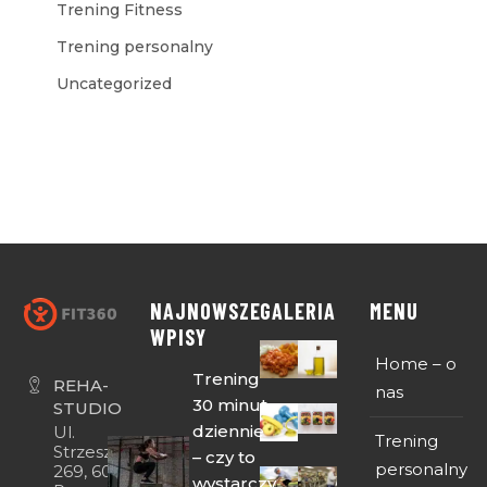
Trening Fitness
Trening personalny
Uncategorized
NAJNOWSZE
GALERIA
MENU
WPISY
Home – o
Trening
REHA-
nas
30 minut
STUDIO
dziennie
Ul.
Trening
Strzeszyńska
– czy to
personalny
269, 60-474
wystarczy,