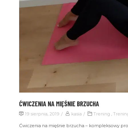
ĆWICZENIA NA MIĘŚNIE BRZUCHA
19 sierpnia, 2019
kasia
Trening
,
Trenin
Ćwiczenia na mięśnie brzucha – kompleksowy pro