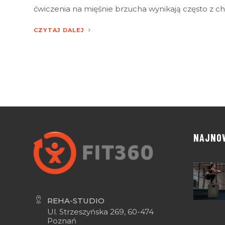
ćwiczenia na mięśnie brzucha wynikają często z c
CZYTAJ DALEJ
NAJNO
REHA-STUDIO
Ul. Strzeszyńska 269, 60-474
Poznań