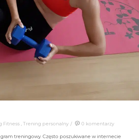
g Fitness
,
Trening personalny
0 komentarzy
gram treningowy. Często poszukiwane w internecie