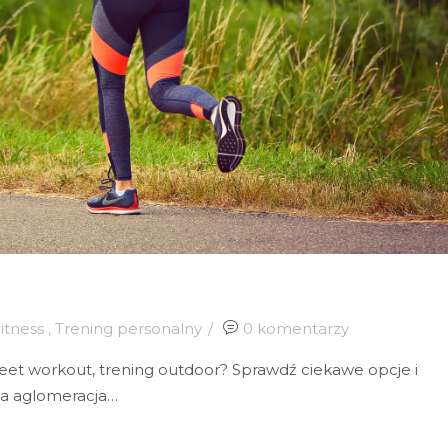
itness
,
Trening personalny
0 komentarzy
reet workout, trening outdoor? Sprawdź ciekawe opcje i
ża aglomeracja…