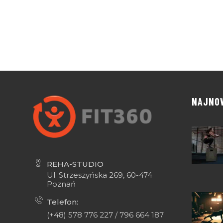
NAJNO
REHA-STUDIO
Ul. Strzeszyńska 269, 60-474
Poznań
Telefon:
(+48) 578 776 227 / 796 664 187