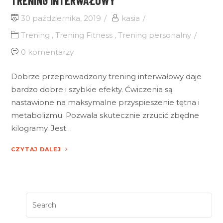
TRENING INTERWAŁOWY
30 października, 2019
kasia
Trening
,
Trening Fitness
,
Trening personalny
0 komentarzy
Dobrze przeprowadzony trening interwałowy daje
bardzo dobre i szybkie efekty. Ćwiczenia są
nastawione na maksymalne przyspieszenie tętna i
metabolizmu. Pozwala skutecznie zrzucić zbędne
kilogramy. Jest…
CZYTAJ DALEJ