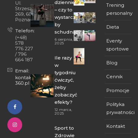
dziennie
Ul.
Trening
Strzeszyńska
– czy to
personalny
269, 60-474
wystarczy,
Poznań
by
Dieta
Telefon:
schudnąć?
(+48)
6 sierpnia,
Eventy
578
2025
776 227
sportowe
/ 796
Ile razy
664 187
Blog
w
Email:
tygodniu
Cennik
kontakt@fit-
ćwiczyć,
360.pl
żeby
Promocje
zobaczyć
efekty?
Polityka
12 marca,
prywatności
2025
Kontakt
Sport to
Zdrowie