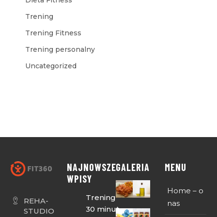
Dieta Fitness
Trening
Trening Fitness
Trening personalny
Uncategorized
NAJNOWSZE
GALERIA
MENU
WPISY
Home – o
Trening
REHA-
nas
30 minut
STUDIO