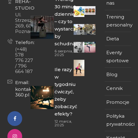
REHA-
nas
30 minut
STUDIO
dziennie
Ul.
Trening
Strzeszyńska
– czy to
personalny
269, 60-474
wystarczy,
Poznań
by
Dieta
Telefon:
schudnąć?
(+48)
6 sierpnia,
Eventy
578
2025
776 227
sportowe
/ 796
Ile razy
664 187
Blog
w
Email:
tygodniu
Cennik
kontakt@fit-
ćwiczyć,
360.pl
żeby
Promocje
zobaczyć
efekty?
Polityka
12 marca,
prywatności
2025
Kontakt