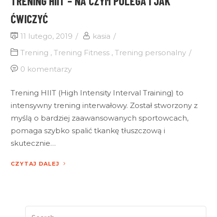
TRENING HIIT – NA CZYM POLEGA I JAK
ĆWICZYĆ
11 lutego, 2019
kasia
Trening
,
Trening Fitness
,
Trening personalny
0 komentarzy
Trening HIIT (High Intensity Interval Training) to
intensywny trening interwałowy. Został stworzony z
myślą o bardziej zaawansowanych sportowcach,
pomaga szybko spalić tkankę tłuszczową i
skutecznie…
CZYTAJ DALEJ