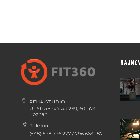
NAJNO
REHA-STUDIO
Ul. Strzeszyńska 269, 60-474
Poznań
Telefon:
(+48) 578 776 227 / 796 664 187