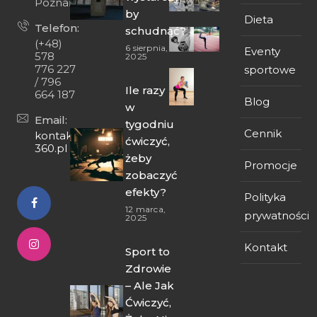
Poznań
by
Dieta
Telefon:
schudnąć?
(+48)
6 sierpnia,
Eventy
578
2025
776 227
sportowe
/ 796
Ile razy
664 187
Blog
w
Email:
tygodniu
Cennik
kontakt@fit-
ćwiczyć,
360.pl
żeby
Promocje
zobaczyć
efekty?
Polityka
12 marca,
prywatności
2025
Kontakt
Sport to
Zdrowie
– Ale Jak
Ćwiczyć,