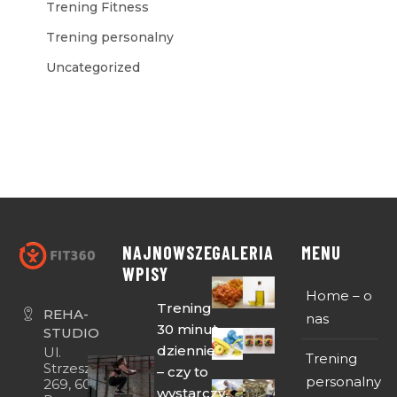
Trening Fitness
Trening personalny
Uncategorized
NAJNOWSZE
GALERIA
MENU
WPISY
Home – o
Trening
REHA-
nas
30 minut
STUDIO
dziennie
Ul.
Trening
Strzeszyńska
– czy to
personalny
269, 60-474
wystarczy,