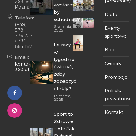
personalny
269, 60-474
wystarczy,
Poznań
by
Dieta
Telefon:
schudnąć?
(+48)
6 sierpnia,
Eventy
578
2025
776 227
sportowe
/ 796
Ile razy
664 187
Blog
w
Email:
tygodniu
Cennik
kontakt@fit-
ćwiczyć,
360.pl
żeby
Promocje
zobaczyć
efekty?
Polityka
12 marca,
prywatności
2025
Kontakt
Sport to
Zdrowie
– Ale Jak
Ćwiczyć,