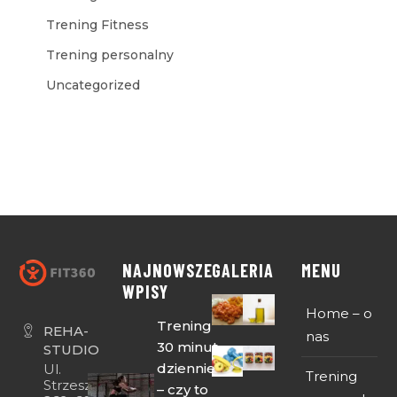
Trening Fitness
Trening personalny
Uncategorized
NAJNOWSZE
GALERIA
MENU
WPISY
Home – o
Trening
REHA-
nas
30 minut
STUDIO
dziennie
Ul.
Trening
Strzeszyńska
– czy to