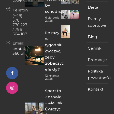
Poznań
by
Dieta
Telefon:
schudnąć?
(+48)
6 sierpnia,
Eventy
578
2025
776 227
sportowe
/ 796
Ile razy
664 187
Blog
w
Email:
tygodniu
Cennik
kontakt@fit-
ćwiczyć,
360.pl
żeby
Promocje
zobaczyć
efekty?
Polityka
12 marca,
prywatności
2025
Kontakt
Sport to
Zdrowie
– Ale Jak
Ćwiczyć,