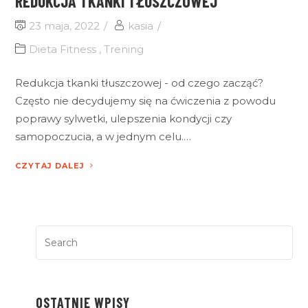
REDUKCJA TKANKI TŁUSZCZOWEJ
23 maja, 2022
kasia
Dieta Fitness
,
Trening
Redukcja tkanki tłuszczowej - od czego zacząć?
Często nie decydujemy się na ćwiczenia z powodu
poprawy sylwetki, ulepszenia kondycji czy
samopoczucia, a w jednym celu.…
CZYTAJ DALEJ
OSTATNIE WPISY