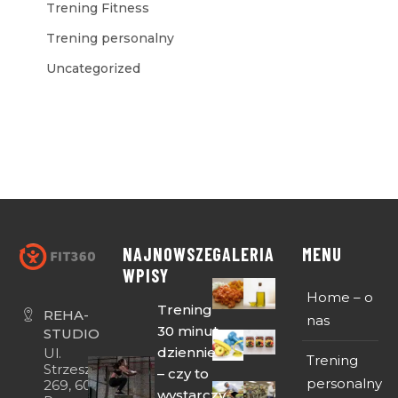
Trening Fitness
Trening personalny
Uncategorized
NAJNOWSZE
GALERIA
MENU
WPISY
Home – o
Trening
REHA-
nas
30 minut
STUDIO
dziennie
Ul.
Trening
Strzeszyńska
– czy to
personalny
269, 60-474
wystarczy,